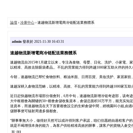
論壇
›
冷庫中心
› 速越物流新增電商冷链配送業務體系
admin
發表於 2021-11-30 16:43:31
速越物流新增電商冷链配送業務體系
速越物流自2015年1月建立以来，专注為食物、母婴、日化、洗护、小家電
以精准、高效去除眼袋產品,、不乱的营業能力得到跨越1000家互助火伴的持久
今朝，速越物流已帮忙食物饮料、粮油米面、日用百貨、美妆洗护、家居家纺
速越深耕入倉物流范畴，以精准、高效、不乱的营業能力得到跨越1000家互
近日赶快越物流市場部分领會到，6月中旬，速越物流新增冷链奇迹部，该奇迹
大中枢都會為關键的50+都會倉儲收集資本，倉儲总面积10万平方，能充实
送資本，而速越物流在天下首要都會設立的生鲜倉儲中間，經桃園叫小姐,由
儲辦事便可辐射周邊多個都會。
“辦事事無大小，做得好天然可以或许得到客户承認，咱们但愿經由過程客户的
就是不竭增强本身的能力，為客户供给精准高效的辦事，讓客户的貨物入倉交
頁:
[1]