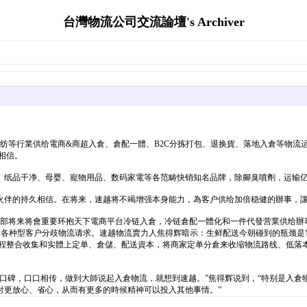
台灣物流公司交流論壇's Archiver
、家纺等行業供给電商&商超入倉、倉配一體、B2C分拣打包、退换貨、落地入倉等物
相信。
、纸品干净、母婴、寵物用品、数码家電等各范畴快销知名品牌，除腳臭噴劑，运输
助火伴的持久相信。在将来，速越将不竭增强本身能力，為客户供给加倍稳健的辦事，
部将来将會重要环抱天下電商平台冷链入倉，冷链倉配一體化和一件代發营業供给辦事。
知足各种型客户分歧物流请求。速越物流賣力人焦得辉暗示：生鲜配送今朝碰到的瓶颈
過程整合收集和实體上定单、倉儲、配送資本，将商家定单分倉来收缩物流路线、低落
口碑，口口相传，做到大師说起入倉物流，就想到速越。”焦得辉说到，“特别是入倉
付更放心、省心，从而有更多的時候精神可以投入其他事情。”