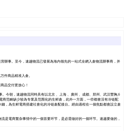
流运营辦事。至今，速越物流已發展為海内领先的一站式全網入倉物流辦事商，并
亿万件商品精准入倉。
讓商品交付更放心！
今朝，速越物流同時具有以北京 、上海 、廣州 、成都、郑州、武汉豐胸,6
是電商范畴缺少较為专業及范围化的生鲜倉，此外一方面，一些都會没有冷链配
本錢，為生鲜電商搭建社會化的冷链倉配後台。經由過程在一個焦點都會設立倉
物流是電商繁杂事情中的一個首要环节，是必需做好的一個环节。速越要做的，